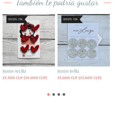
También te podría gustar
OFERTA -15%
OFERTA -15%
Boton Arcilla
Botón Brilla
B
$3.400 CLP
($4.000 CLP)
$3.060 CLP
($3.600 CLP)
$