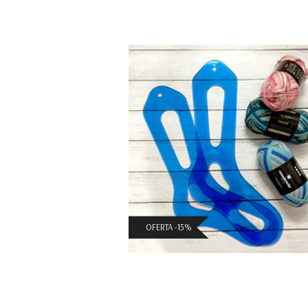
Bloqueador Calcetines
$11.041 CLP
($12.990 CLP)
OFERTA -15%