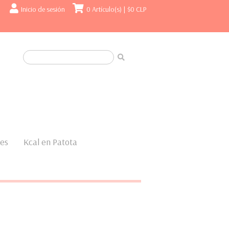
Inicio de sesión
0 Artículo(s) |
$0 CLP
nes
Kcal en Patota