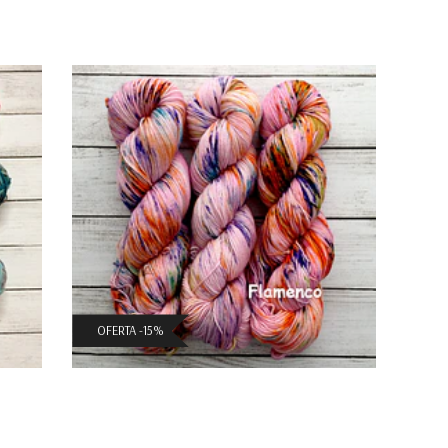
Merino Sock Premium
$15.300 CLP
($18.000 CLP)
OFERTA -15%