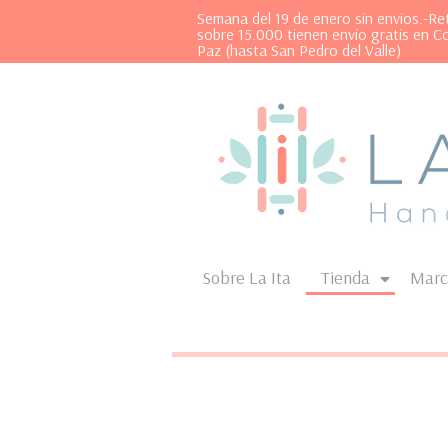
Semana del 19 de enero sin envios.-R
sobre 15.000 tienen envío gratis en C
Paz (hasta San Pedro del Valle)
Sobre La Ita
Tienda
Marc