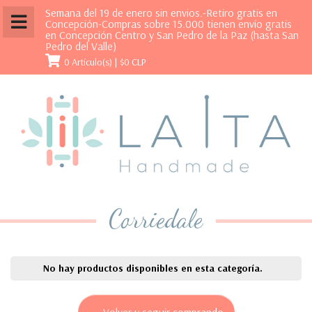
Semana del 19 de enero sin envios.-Retiro gratis en
Concepción-Compras sobre 15.000 tienen envío gratis
en Concepción Centro y San Pedro de la Paz (hasta San
Pedro del Valle)
0 Artículo(s) |
$0 CLP
Corriedale
No hay productos disponibles en esta categoría.
← Volver y seguir comprando