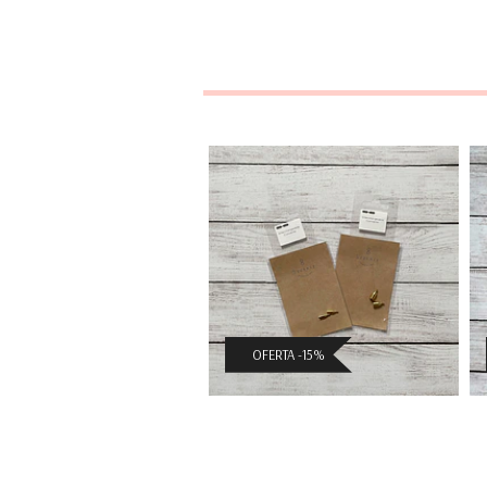
Set de
adaptadores de
cable...
$3.391 CLP
($3.990 CLP)
OFERTA -15%