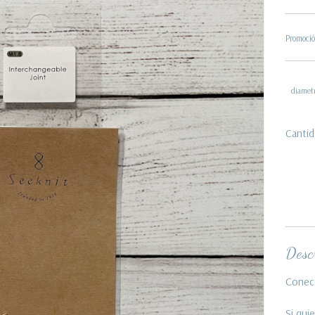
Promoció
diamet
Cantid
Descr
Conec
Si qui