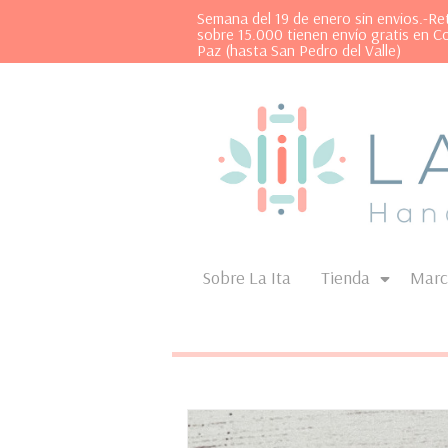
Semana del 19 de enero sin envios.-R
sobre 15.000 tienen envío gratis en C
Paz (hasta San Pedro del Valle)
Sobre La Ita
Tienda
Marc