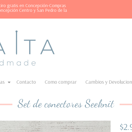
etiro gratis en Concepción-Compras
oncepción Centro y San Pedro de la
as
Contacto
Como comprar
Cambios y Devolucio
Set de conectores Seeknit
$2.