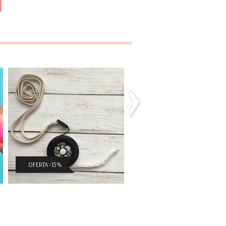
Cinta Métrica
Set Topes Tuli
Seeknit
$5.941 CLP
$3.986 CLP
($6.990 CLP)
($4.690 CLP)
OFERTA -15%
OFERTA -15%