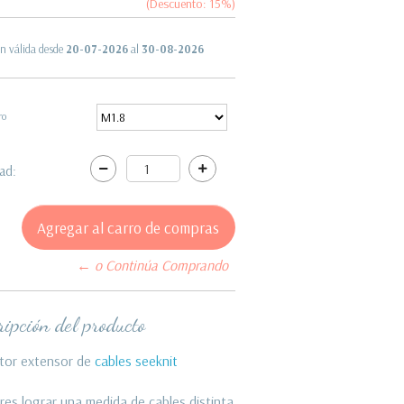
(Descuento:
15
%)
n válida desde
20-07-2026
al
30-08-2026
ro
ad:
← o Continúa Comprando
ipción del producto
tor extensor de
cables seeknit
eres lograr una medida de cables distinta