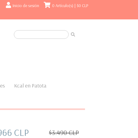
Inicio de sesión
0 Artículo(s) |
$0 CLP
nes
Kcal en Patota
966 CLP
$3.490 CLP