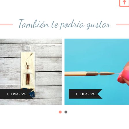
También te podría gustar
Set Seeknit Dualis
Cables para
palillos interc...
$17.416 CLP
$4.241 CLP
($20.490 CLP)
($4.990 CLP)
OFERTA -15%
OFERTA -15%