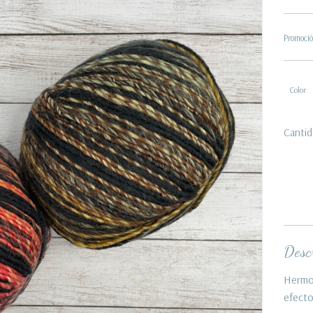
Promoció
Color
Cantid
Descr
Hermo
efecto