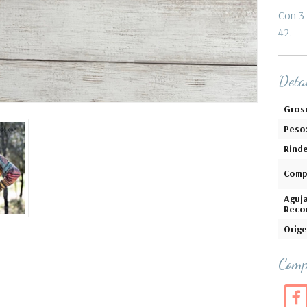
Con 3 
42.
Detal
Gros
Peso
Rinde
Comp
Aguj
Reco
Orige
Comp