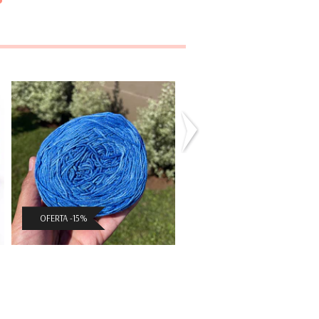
Bambú
Tutto Merino
$6.791 CLP
$4.921 CLP
($7.990 CLP)
($5.790 CLP)
OFERTA -15%
OFERTA -15%