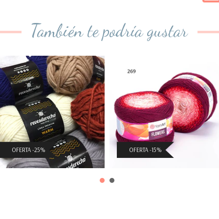
También te podría gustar
Warm
Flowers
$2.917 CLP
$11.050 CLP
($3.890 CLP)
($13.000 CLP)
OFERTA -25%
OFERTA -15%