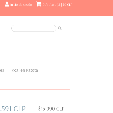
Inicio de sesión
0 Artículo(s) |
$0 CLP
nes
Kcal en Patota
.591 CLP
$15.990 CLP