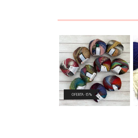
Harmony
$2.975 CLP
($3.500 CLP)
OFERTA -15%