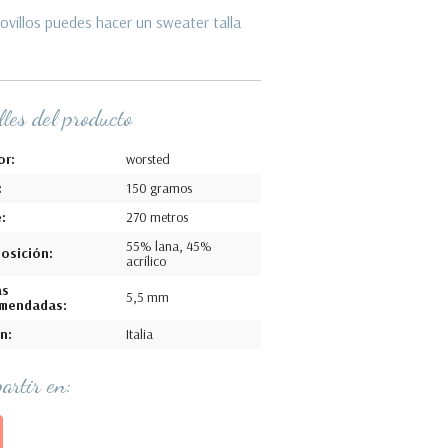
ovillos puedes hacer un sweater talla
les del producto
or:
worsted
:
150 gramos
:
270 metros
55% lana, 45%
osición:
acrílico
as
5,5 mm
mendadas:
n:
Italia
artir en: