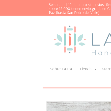
Semana del 19 de enero sin envios.-R
sobre 15.000 tienen envío gratis en C
Paz (hasta San Pedro del Valle)
Sobre La Ita
Tienda
Marc