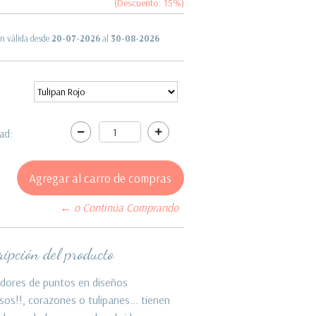
(Descuento:
15
%)
n válida desde
20-07-2026
al
30-08-2026
ad:
← o Continúa Comprando
ipción del producto
dores de puntos en diseños
os!!, corazones o tulipanes... tienen