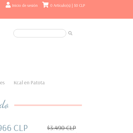
Inicio de sesión
0 Artículo(s) |
$0 CLP
nes
Kcal en Patota
ado
966 CLP
$3.490 CLP