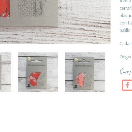
forma 
cerrar
plásti
con fa
palill
Cada s
Origen
Comp