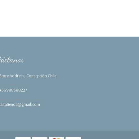
táctanos
Store Address, Concepción Chile
+56988388227
laitatienda@gmail.com