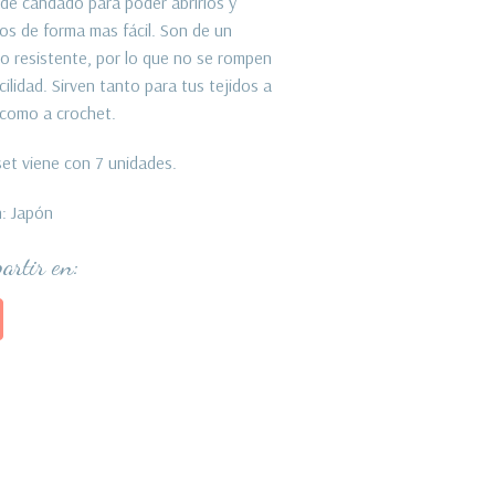
de candado para poder abrirlos y
los de forma mas fácil. Son de un
co resistente, por lo que no se rompen
cilidad. Sirven tanto para tus tejidos a
o como a crochet.
et viene con 7 unidades.
: Japón
artir en: