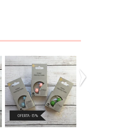
Protectores de
Set Marcadores 
Palillos
Puntos
$3.391 CLP
$5.601 CLP
($3.990 CLP)
($6.590 CLP)
OFERTA -15%
OFERTA -15%