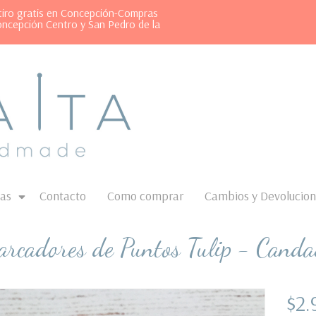
etiro gratis en Concepción-Compras
oncepción Centro y San Pedro de la
as
Contacto
Como comprar
Cambios y Devolucio
rcadores de Puntos Tulip - Cand
$2.