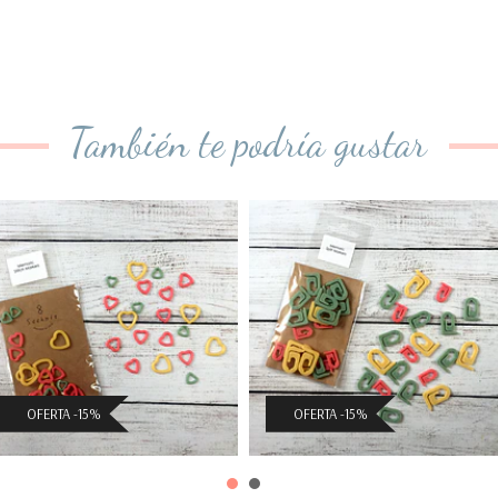
También te podría gustar
Marcadores de
Marcadores de
Puntos Seekni...
Puntos Seekni...
$2.541 CLP
$2.966 CLP
($2.990 CLP)
($3.490 CLP)
OFERTA -15%
OFERTA -15%