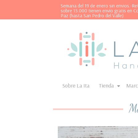
Semana del 19 de enero sin envios.-R
sobre 15.000 tienen envío gratis en C
Paz (hasta San Pedro del Valle)
Sobre La Ita
Tienda
Marc
Ma