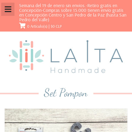
Semana del 19 de enero sin envios.-Retiro gratis en
Concepción-Compras sobre 15.000 tienen envío gratis
en Concepción Centro y San Pedro de la Paz (hasta San
Pedro del Valle)
0 Artículo(s) |
$0 CLP
Set Pompon